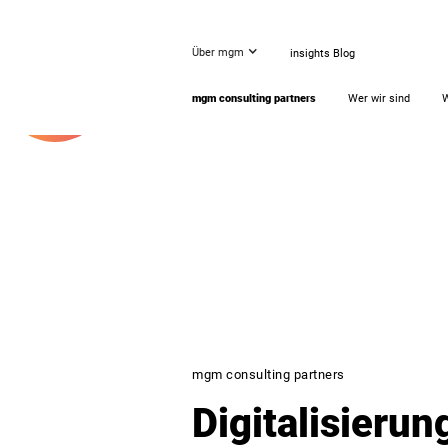
Über mgm
insights Blog
JOBS
WE ARE
HIRING!
mgm consulting partners
Wer wir sind
W
mgm consulting partners
Digitalisierung