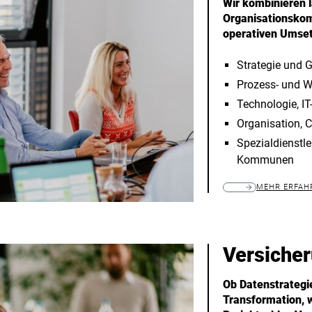
Wir kombinieren l
Organisationskomp
operativen Umse
Strategie und 
Prozess- und W
Technologie, IT-
Organisation, 
Spezialdienstle
Kommunen
MEHR ERFAH
Versiche
Ob Datenstrategi
Transformation,