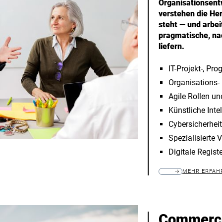
Organisationsent
verstehen die Her
steht — und arbe
pragmatische, na
liefern.
IT-Projekt-, P
Organisations-
Agile Rollen u
Künstliche Inte
Cybersicherheit
Spezialisierte
Digitale Regis
MEHR ERFAH
Commerce